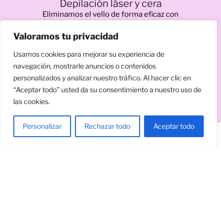
Depilación láser y cera
Eliminamos el vello de forma eficaz con
tecnología láser o cera.
Valoramos tu privacidad
Usamos cookies para mejorar su experiencia de
Uñas y manicura
navegación, mostrarle anuncios o contenidos
Manicura, pedicura y esmaltado
personalizados y analizar nuestro tráfico. Al hacer clic en
semipermanente para unas manos perfectas.
“Aceptar todo” usted da su consentimiento a nuestro uso de
las cookies.
Personalizar
Rechazar todo
Aceptar todo
© Copyright 2026. Todos los derechos reservados.